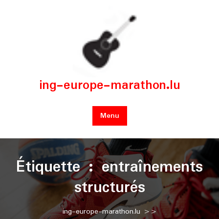
Skip
to
content
ing-europe-marathon.lu
Menu
Étiquette :
entraînements
structurés
ing-europe-marathon.lu
>>