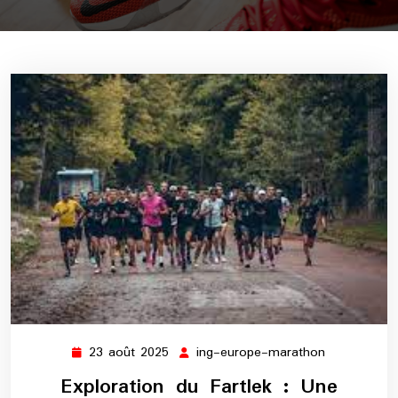
23 août 2025
ing-europe-marathon
23
ing-
août
europe-
Exploration du Fartlek : Une
2025
marathon