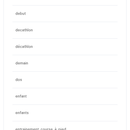
debut
decathlon
décathlon
demain
dos
enfant
enfants
entrainement course à pied