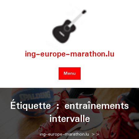
Skip
to
content
ing-europe-marathon.lu
Menu
Étiquette :
entraînements
intervalle
ing-europe-marathon.lu
>>