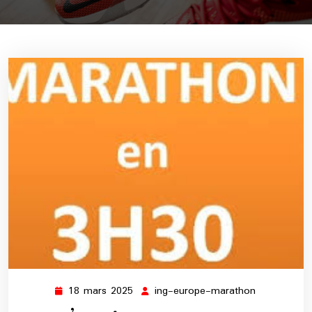
18 mars 2025
ing-europe-marathon
18
ing-
mars
europe-