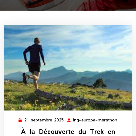
21 septembre 2025
ing-europe-marathon
21
ing-
septembre
europe-
À la Découverte du Trek en
2025
maratho