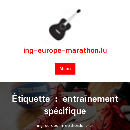
Skip
to
content
ing-europe-marathon.lu
Menu
Étiquette :
entraînement
spécifique
ing-europe-marathon.lu
>>