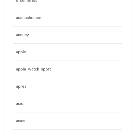
8 semaines
accouchement
annecy
apple
apple watch sport
apres
asic
asics