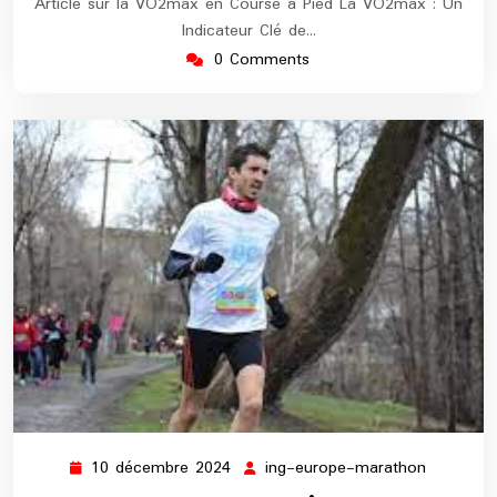
Article sur la VO2max en Course à Pied La VO2max : Un
Indicateur Clé de…
0 Comments
10 décembre 2024
ing-europe-marathon
10
ing-
décembre
europe-