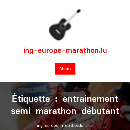
Skip
to
content
ing-europe-marathon.lu
Menu
Étiquette :
entrainement
semi marathon débutant
ing-europe-marathon.lu
>>