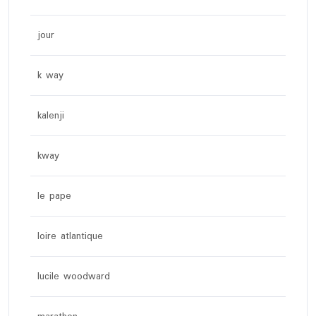
jour
k way
kalenji
kway
le pape
loire atlantique
lucile woodward