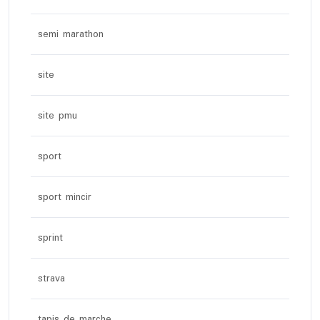
semi marathon
site
site pmu
sport
sport mincir
sprint
strava
tapis de marche