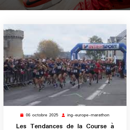
06 octobre 2025
ing-europe-marathon
06
ing-
octobre
europe-
Les Tendances de la Course à
2025
marathon