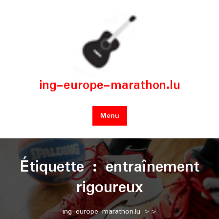
Skip
to
content
ing-europe-marathon.lu
Menu
Étiquette :
entraînement
rigoureux
ing-europe-marathon.lu
>>