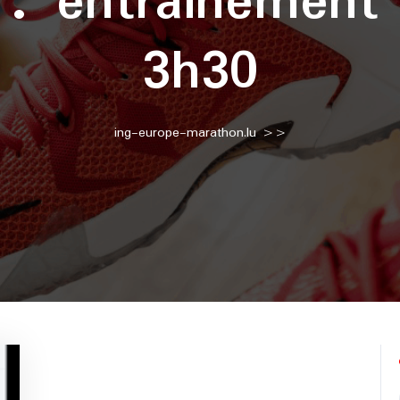
e :
entrainement
3h30
ing-europe-marathon.lu
>>