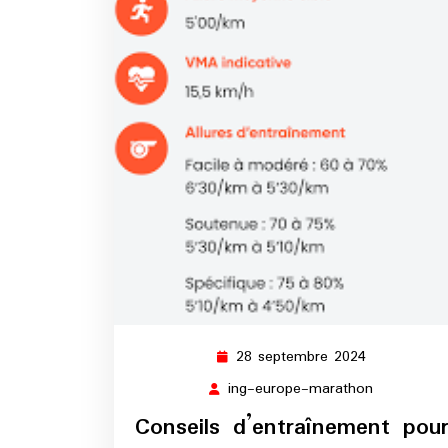
28 septembre 2024
28
septembre
ing-europe-marathon
ing-
2024
europe-
Conseils d’entraînement pou
marathon