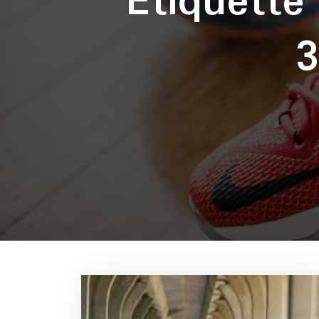
Étiquett
3