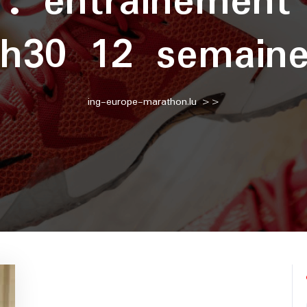
e :
entrainement
h30 12 semain
ing-europe-marathon.lu
>>