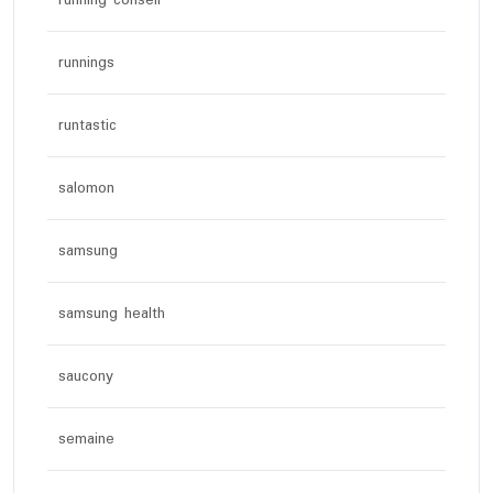
running conseil
runnings
runtastic
salomon
samsung
samsung health
saucony
semaine