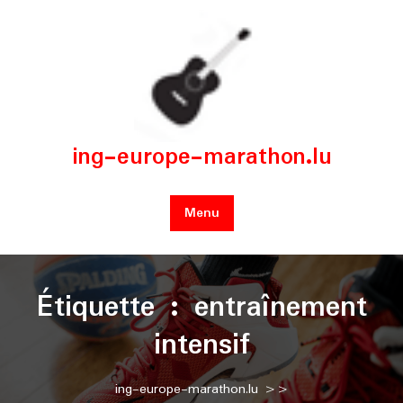
Skip
to
content
ing-europe-marathon.lu
Menu
Étiquette :
entraînement
intensif
ing-europe-marathon.lu
>>