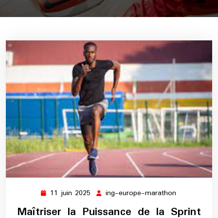
11 juin 2025
ing-europe-marathon
11
ing-
juin
europe-
Maîtriser la Puissance de la Sprint
2025
marathon