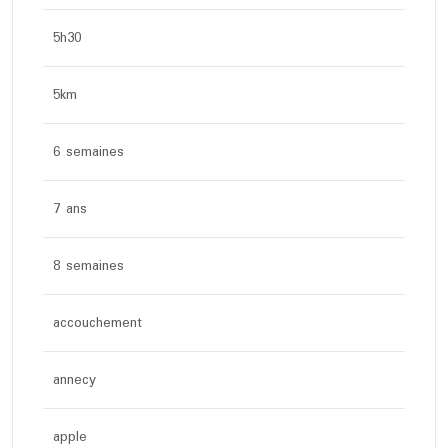
5h30
5km
6 semaines
7 ans
8 semaines
accouchement
annecy
apple