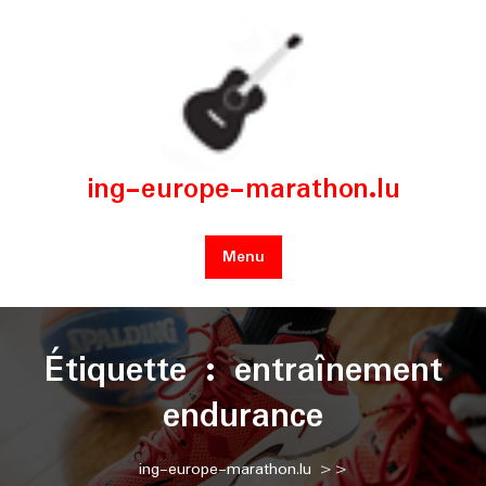
Skip
to
content
ing-europe-marathon.lu
Menu
Étiquette :
entraînement
endurance
ing-europe-marathon.lu
>>