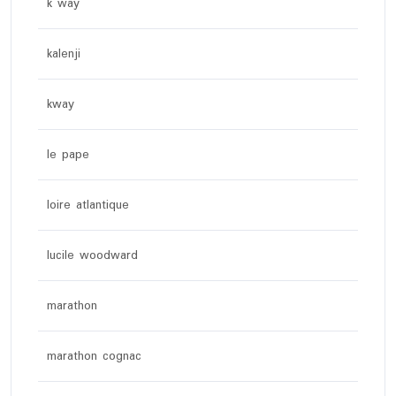
k way
kalenji
kway
le pape
loire atlantique
lucile woodward
marathon
marathon cognac