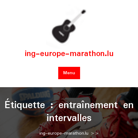
Skip
to
content
ing-europe-marathon.lu
Menu
Étiquette :
entraînement en
intervalles
ing-europe-marathon.lu
>>