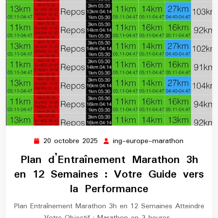
20 octobre 2025
ing-europe-marathon
20
ing-
octobre
europe-
Plan d’Entraînement Marathon 3h
2025
marathon
en 12 Semaines : Votre Guide vers
la Performance
Plan Entraînement Marathon 3h en 12 Semaines Atteindre
Votre Objectif : Marathon en 3 heures…