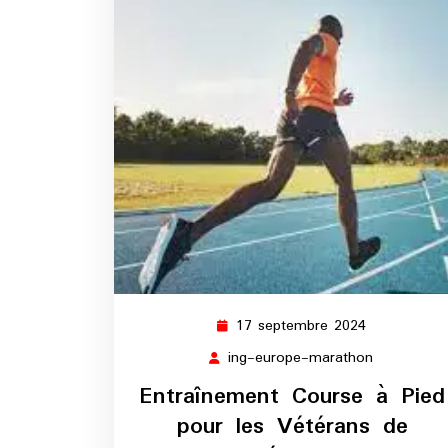
17 septembre 2024
17
septembre
ing-europe-marathon
ing-
2024
europe-
Entraînement Course à Pied
marathon
pour les Vétérans de