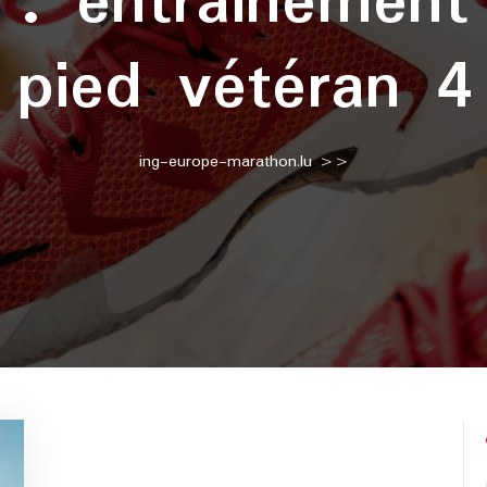
e :
entrainement
pied vétéran 4
ing-europe-marathon.lu
>>