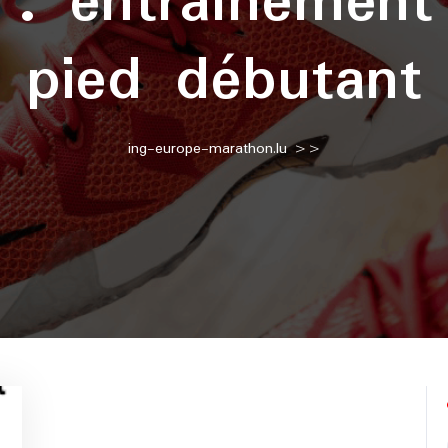
e :
entraînement
pied débutant
ing-europe-marathon.lu
>>