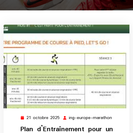
21 octobre 2025
ing-europe-marathon
21
ing-
octobre
europe-
Plan d’Entraînement pour un
2025
marathon