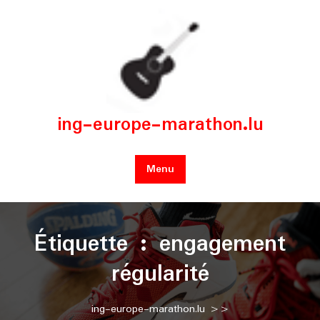
Skip
to
content
ing-europe-marathon.lu
Menu
Étiquette :
engagement
régularité
ing-europe-marathon.lu
>>