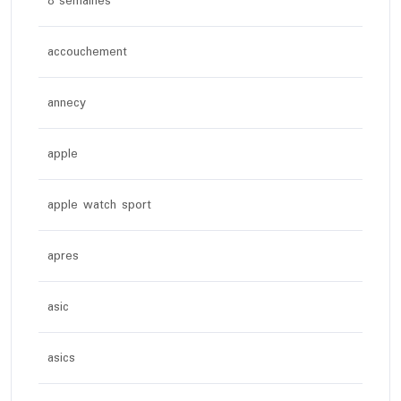
8 semaines
accouchement
annecy
apple
apple watch sport
apres
asic
asics