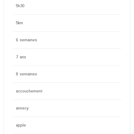
5h30
5km
6 semaines
7 ans
8 semaines
accouchement
annecy
apple