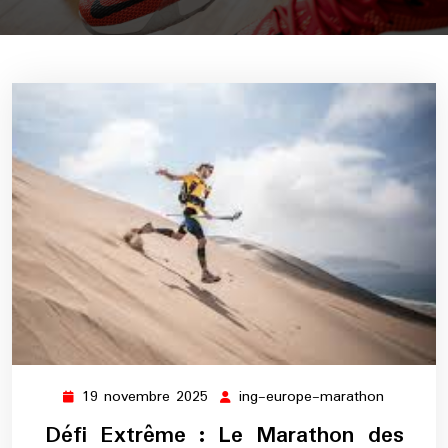
19 novembre 2025
ing-europe-marathon
19
ing-
novembre
europe-
Défi Extrême : Le Marathon des
2025
maratho