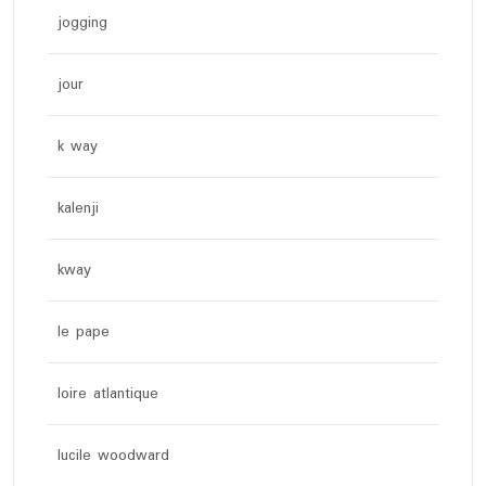
jogging
jour
k way
kalenji
kway
le pape
loire atlantique
lucile woodward