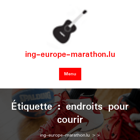
Skip
to
content
ing-europe-marathon.lu
Menu
Étiquette :
endroits pour
courir
ing-europe-marathon.lu
>>