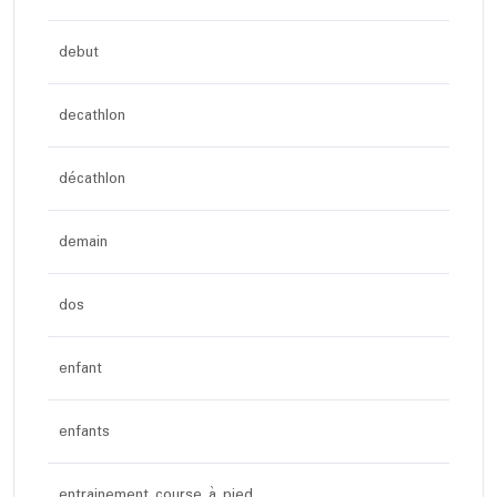
debut
decathlon
décathlon
demain
dos
enfant
enfants
entrainement course à pied