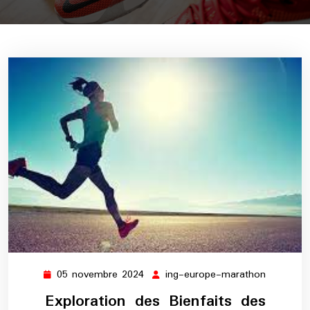
05 novembre 2024
ing-europe-marathon
05
ing-
novembre
europe-
Exploration des Bienfaits des
2024
maratho