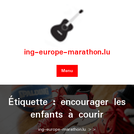
Skip
to
content
ing-europe-marathon.lu
Menu
Étiquette :
encourager les
enfants à courir
ing-europe-marathon.lu
>>