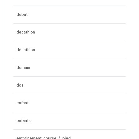
debut
decathlon
décathlon
demain
dos
enfant
enfants
entrainement course à pied