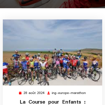
28 août 2024
ing-europe-marathon
28
ing-
août
europe-
La Course pour Enfants :
2024
marathon