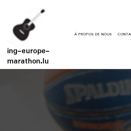
Skip
to
content
À PROPOS DE NOUS
CONTA
ing-europe-
marathon.lu