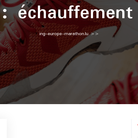
 :
échauffement
ing-europe-marathon.lu
>>