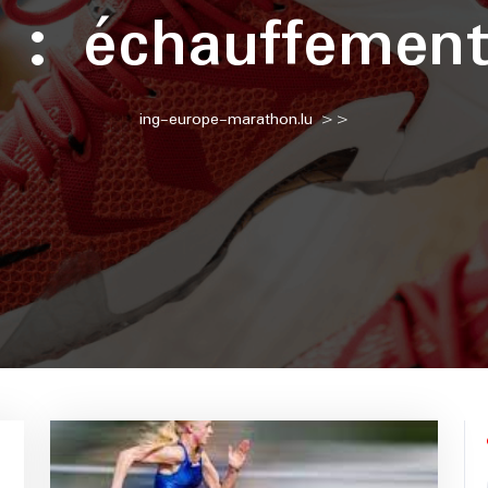
e :
échauffemen
ing-europe-marathon.lu
>>