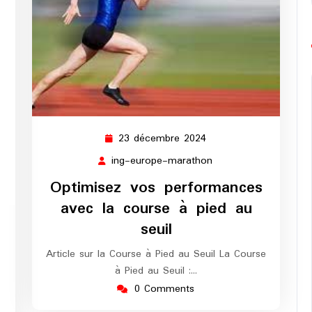
23 décembre 2024
23
décembre
ing-europe-marathon
ing-
2024
europe-
Optimisez vos performances
marathon
avec la course à pied au
seuil
g-
rope-
Article sur la Course à Pied au Seuil La Course
rathon
à Pied au Seuil :…
0 Comments