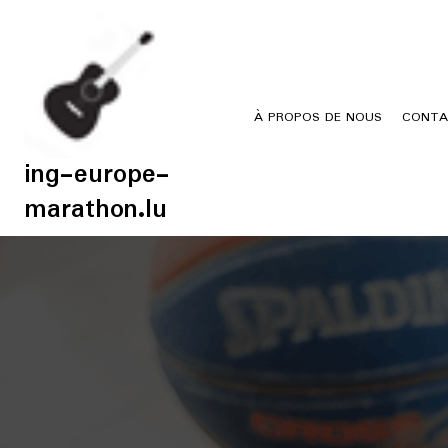
Skip
to
content
À PROPOS DE NOUS
CONTA
ing-europe-
marathon.lu