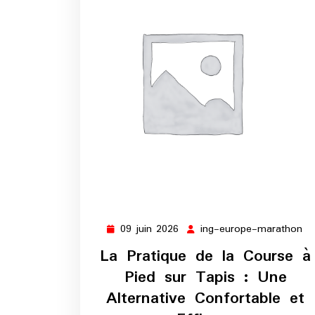
09 juin 2026
ing-europe-marathon
09
in
juin
eu
La Pratique de la Course à
2026
ma
Pied sur Tapis : Une
Alternative Confortable et