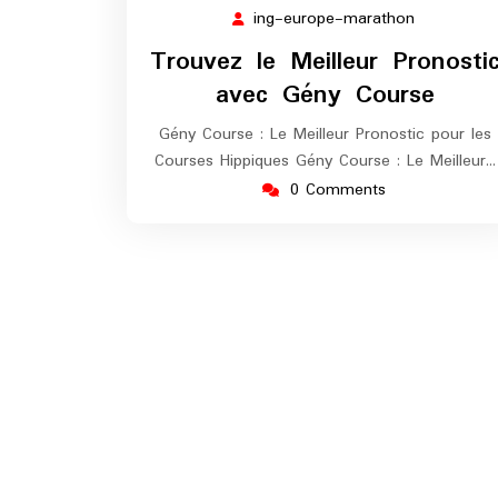
novembre
ing-europe-marathon
ing-
2025
europe-
Trouvez le Meilleur Pronosti
marathon
avec Gény Course
Gény Course : Le Meilleur Pronostic pour les
Courses Hippiques Gény Course : Le Meilleur…
0 Comments