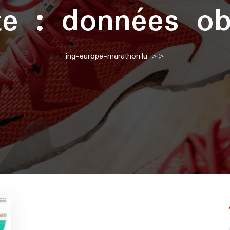
te :
données ob
ing-europe-marathon.lu
>>