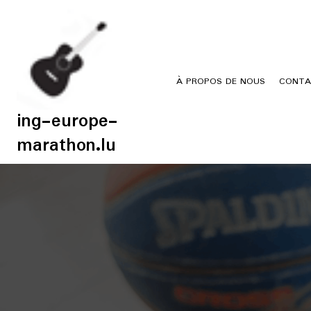
Skip
to
content
À PROPOS DE NOUS
CONTA
ing-europe-
marathon.lu