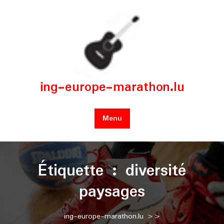
Skip
to
content
ing-europe-marathon.lu
Menu
Étiquette :
diversité
paysages
ing-europe-marathon.lu
>>