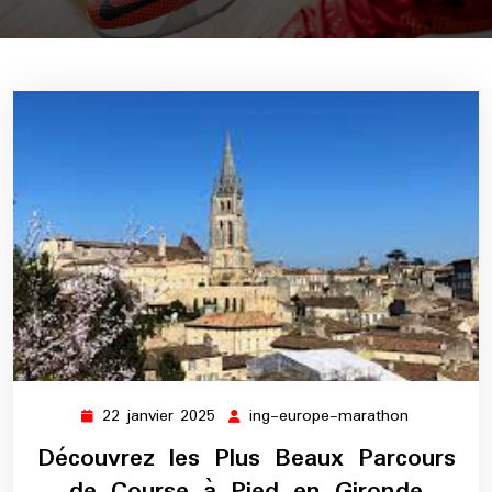
22 janvier 2025
ing-europe-marathon
22
ing-
janvier
europe-
Découvrez les Plus Beaux Parcours
2025
marathon
de Course à Pied en Gironde