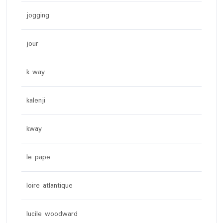
jogging
jour
k way
kalenji
kway
le pape
loire atlantique
lucile woodward