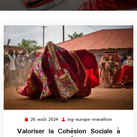
26 août 2024
ing-europe-marathon
26
ing-
août
europe-
Valoriser la Cohésion Sociale à
2024
marathon