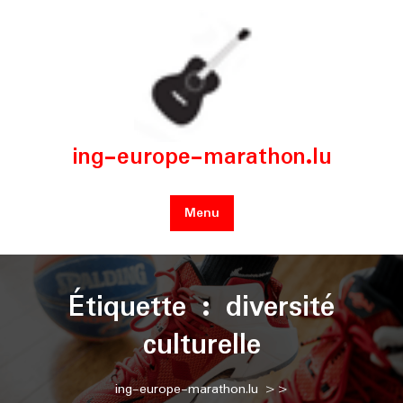
Skip
to
content
ing-europe-marathon.lu
Menu
Étiquette :
diversité
culturelle
ing-europe-marathon.lu
>>