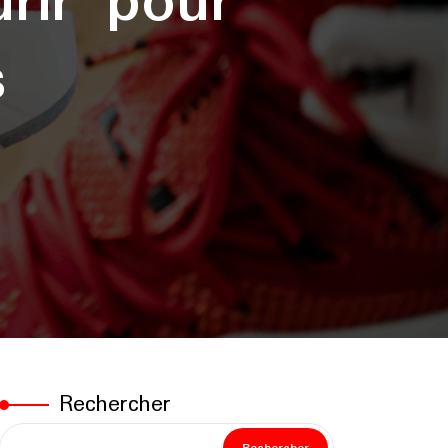
urir pour
s
Rechercher