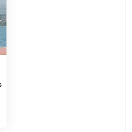
ng-
urope-
arathon
s
à