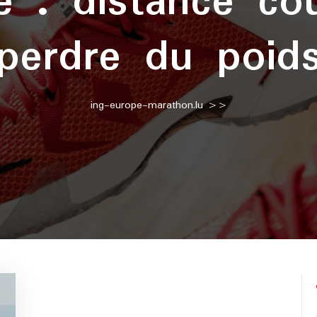
te :
distance co
perdre du poid
ing-europe-marathon.lu
>>