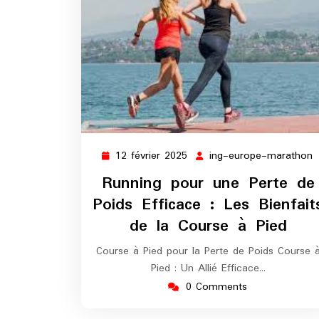
12 février 2025
ing-europe-marathon
12
i
février
e
Running pour une Perte de
2025
m
Poids Efficace : Les Bienfait
de la Course à Pied
Course à Pied pour la Perte de Poids Course 
Pied : Un Allié Efficace…
0 Comments