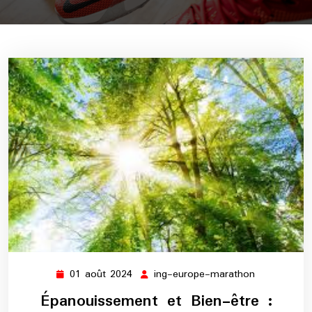
01 août 2024
ing-europe-marathon
01
ing-
août
europe-
Épanouissement et Bien-être :
2024
marathon