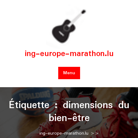
Skip
to
content
ing-europe-marathon.lu
Menu
Étiquette :
dimensions du
bien-être
ing-europe-marathon.lu
>>