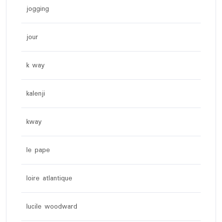
jogging
jour
k way
kalenji
kway
le pape
loire atlantique
lucile woodward