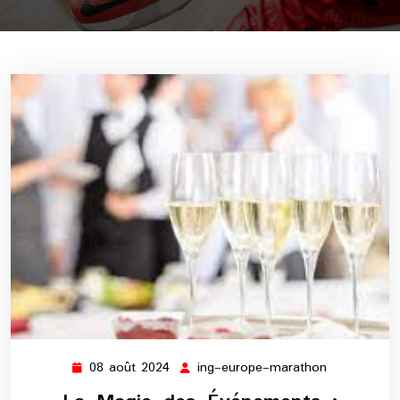
08 août 2024
ing-europe-marathon
08
ing-
août
europe-