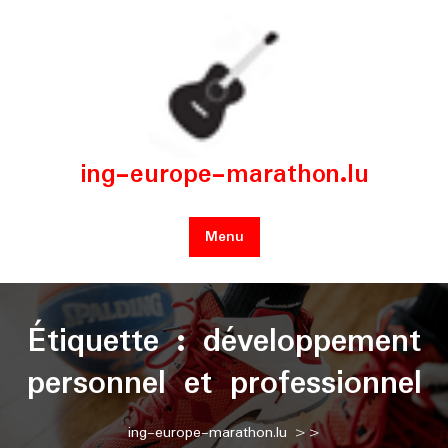
Skip
to
content
ing-europe-marathon.lu
Menu
Étiquette :
développement
personnel et professionnel
ing-europe-marathon.lu
>>