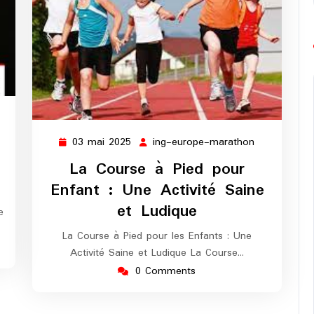
g-
rope-
03 mai 2025
ing-europe-marathon
03
ing-
arathon
mai
europe-
La Course à Pied pour
2025
marathon
Enfant : Une Activité Saine
et Ludique
e
La Course à Pied pour les Enfants : Une
Activité Saine et Ludique La Course…
0 Comments