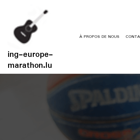
Skip
to
content
À PROPOS DE NOUS
CONTA
ing-europe-
marathon.lu