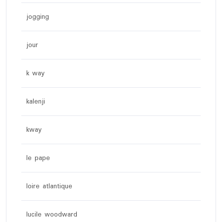
jogging
jour
k way
kalenji
kway
le pape
loire atlantique
lucile woodward