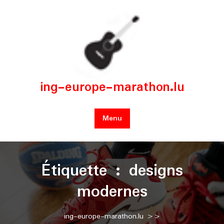
Skip
to
content
ing-europe-marathon.lu
Menu
Étiquette :
designs
modernes
ing-europe-marathon.lu
>>