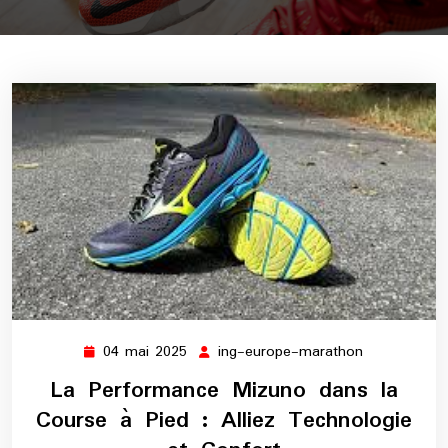
04 mai 2025
ing-europe-marathon
04
ing-
mai
europe-
La Performance Mizuno dans la
2025
marathon
Course à Pied : Alliez Technologie