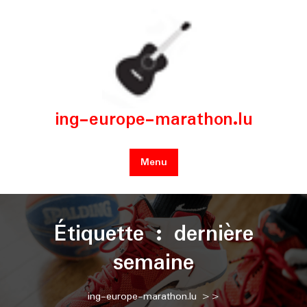
Skip
to
content
ing-europe-marathon.lu
Menu
Étiquette :
dernière
semaine
ing-europe-marathon.lu
>>