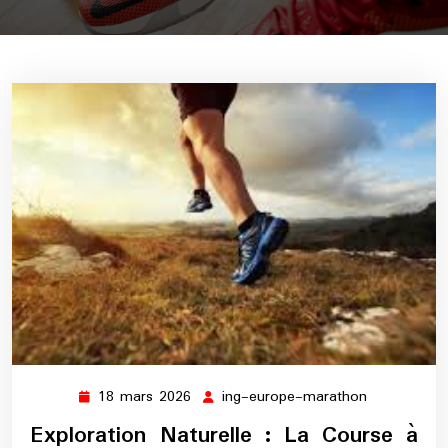
18 mars 2026
ing-europe-marathon
18
ing-
mars
europe-
Exploration Naturelle : La Course à
2026
marathon