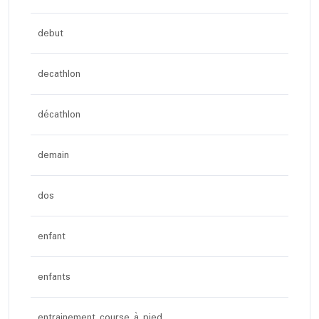
debut
decathlon
décathlon
demain
dos
enfant
enfants
entrainement course à pied