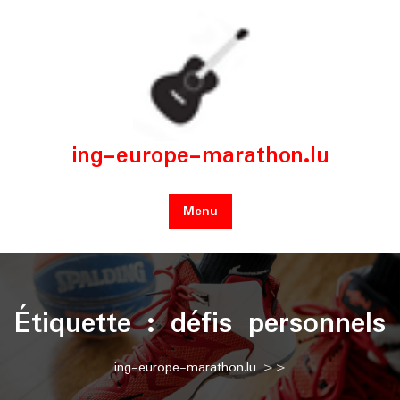
Skip
to
content
ing-europe-marathon.lu
Menu
Étiquette :
défis personnels
ing-europe-marathon.lu
>>