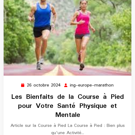
26 octobre 2024
ing-europe-marathon
26
ing-
octobre
europe-
Les Bienfaits de la Course à Pied
2024
marathon
pour Votre Santé Physique et
Mentale
Article sur la Course à Pied La Course à Pied : Bien plus
qu'une Activité…