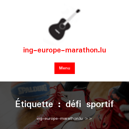
Skip
to
content
ing-europe-marathon.lu
Menu
Étiquette :
défi sportif
ing-europe-marathon.lu
>>