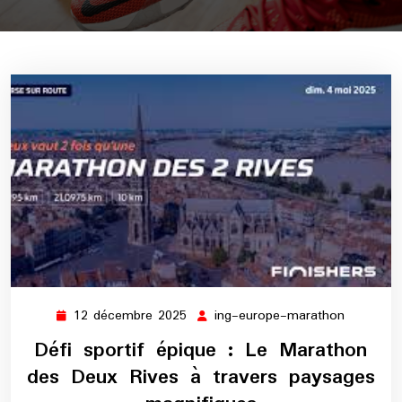
12 décembre 2025
ing-europe-marathon
12
ing-
décembre
europe-
Défi sportif épique : Le Marathon
2025
maratho
des Deux Rives à travers paysages