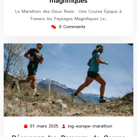
magnifiques
Le Marathon des Deux Rives : Une Course Épique à
Travers les Paysages Magnifiques Le…
0 Comments
01 mars 2025
ing-europe-marathon
01
ing-
mars
europe-