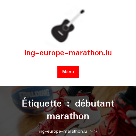
Skip
to
content
ing-europe-marathon.lu
Menu
Étiquette :
débutant
marathon
ing-europe-marathon.lu
>>