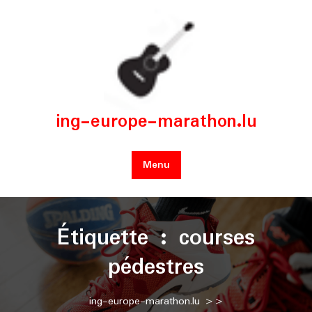
Skip
to
content
ing-europe-marathon.lu
Menu
Étiquette :
courses
pédestres
ing-europe-marathon.lu
>>