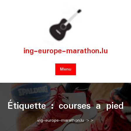
Skip
to
content
ing-europe-marathon.lu
Menu
Étiquette :
courses a pied
ing-europe-marathon.lu
>>