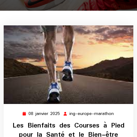
08 janvier 2025
ing-europe-marathon
08
ing-
janvier
europe-
Les Bienfaits des Courses à Pied
2025
marathon
pour la Santé et le Bien-être