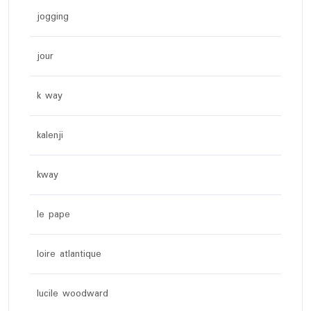
jogging
jour
k way
kalenji
kway
le pape
loire atlantique
lucile woodward