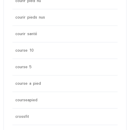
courir pied nu
courir pieds nus
courir santé
course 10
course 5
course a pied
courseapied
crossfit