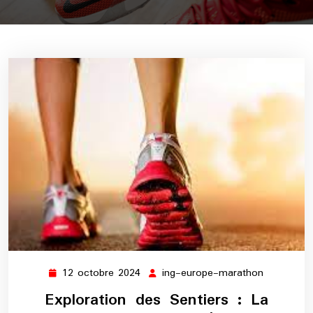
12 octobre 2024
ing-europe-marathon
12
ing-
octobre
europe-
Exploration des Sentiers : La
2024
marathon