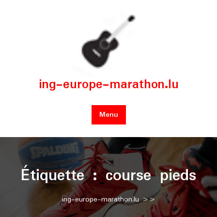
Skip
to
content
ing-europe-marathon.lu
Menu
Étiquette :
course pieds
ing-europe-marathon.lu
>>