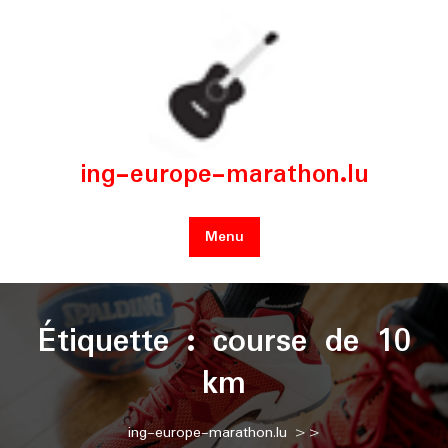
Skip
to
content
ing-europe-marathon.lu
Menu
Étiquette :
course de 10
km
ing-europe-marathon.lu
>>