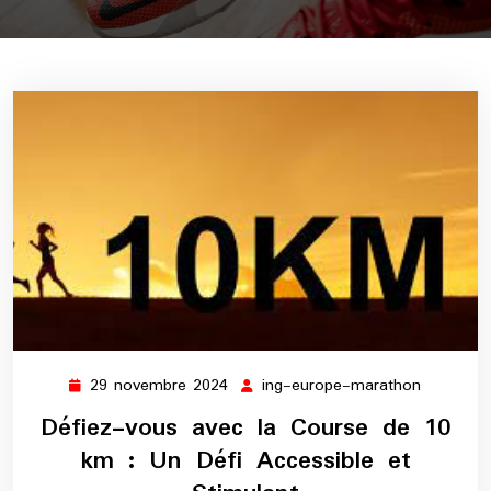
29 novembre 2024
ing-europe-marathon
29
ing-
novembre
europe-
Défiez-vous avec la Course de 10
2024
maratho
km : Un Défi Accessible et