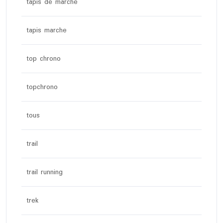
tapis de marche
tapis marche
top chrono
topchrono
tous
trail
trail running
trek