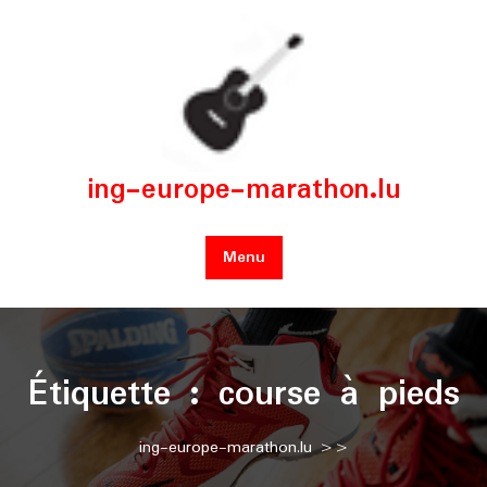
Skip
to
content
ing-europe-marathon.lu
Menu
Étiquette :
course à pieds
ing-europe-marathon.lu
>>