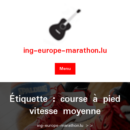
Skip
to
content
ing-europe-marathon.lu
Menu
Étiquette :
course à pied
vitesse moyenne
ing-europe-marathon.lu
>>