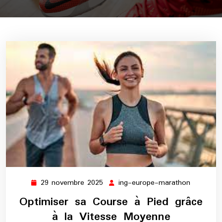
29 novembre 2025
ing-europe-marathon
29
ing-
novembre
europe-
Optimiser sa Course à Pied grâce
2025
maratho
à la Vitesse Moyenne