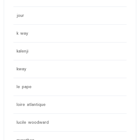
jour
k way
kalenji
kway
le pape
loire atlantique
lucile woodward