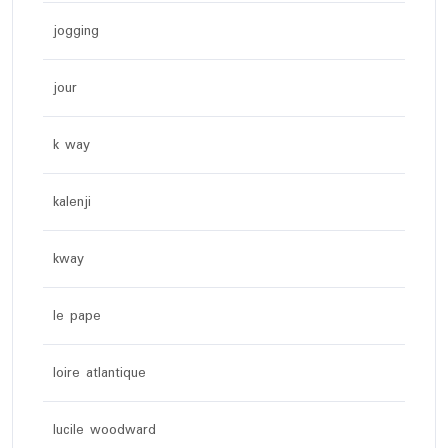
jogging
jour
k way
kalenji
kway
le pape
loire atlantique
lucile woodward