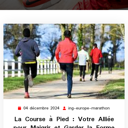
04 décembre 2024
ing-europe-marathon
04
ing-
décembre
europe-
La Course à Pied : Votre Alliée
2024
maratho
pour Maigrir et Garder la Forme