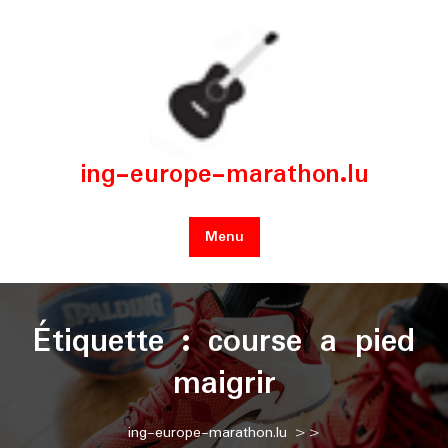
Skip
to
content
ing-europe-marathon.lu
Menu
Étiquette :
course a pied
maigrir
ing-europe-marathon.lu
>>