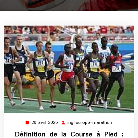
20 avril 2025
ing-europe-marathon
20
ing-
avril
europe-
Définition de la Course à Pied :
2025
marathon