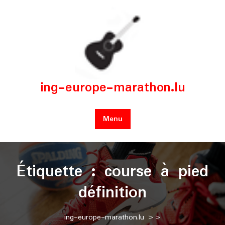
Skip
to
content
ing-europe-marathon.lu
Menu
Étiquette :
course à pied
définition
ing-europe-marathon.lu
>>