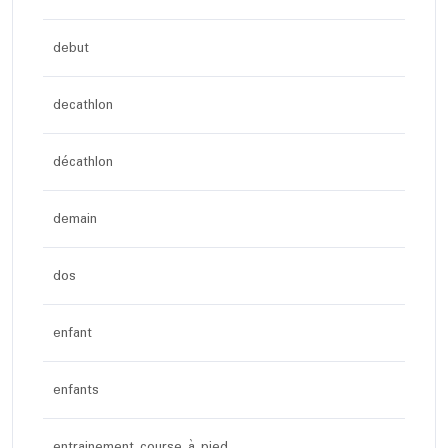
debut
decathlon
décathlon
demain
dos
enfant
enfants
entrainement course à pied