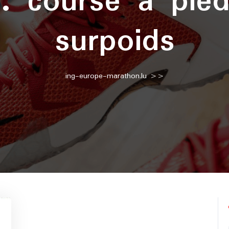
 :
course à pie
surpoids
ing-europe-marathon.lu
>>