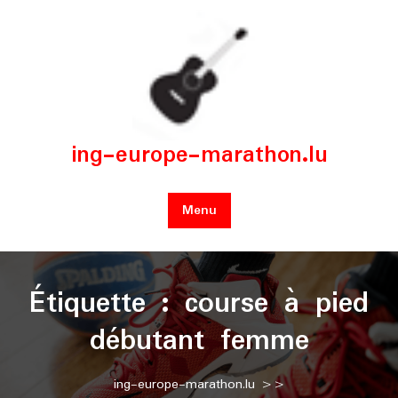
Skip
to
content
ing-europe-marathon.lu
Menu
Étiquette :
course à pied
débutant femme
ing-europe-marathon.lu
>>