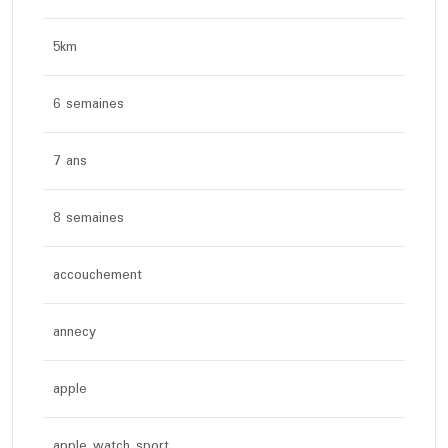
5km
6 semaines
7 ans
8 semaines
accouchement
annecy
apple
apple watch sport