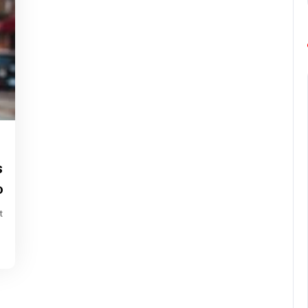
g-
rope-
s
rathon
o
t