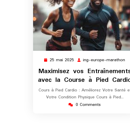
25 mai 2025
ing-europe-marathon
25
in
mai
eu
Maximisez vos Entraînement
2025
ma
avec la Course à Pied Cardi
Cours à Pied Cardio : Améliorez Votre Santé e
Votre Condition Physique Cours à Pied…
0 Comments