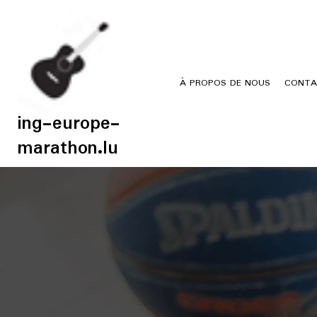
Skip
to
content
À PROPOS DE NOUS
CONTA
ing-europe-
marathon.lu