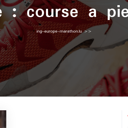
te :
course a pi
ing-europe-marathon.lu
>>