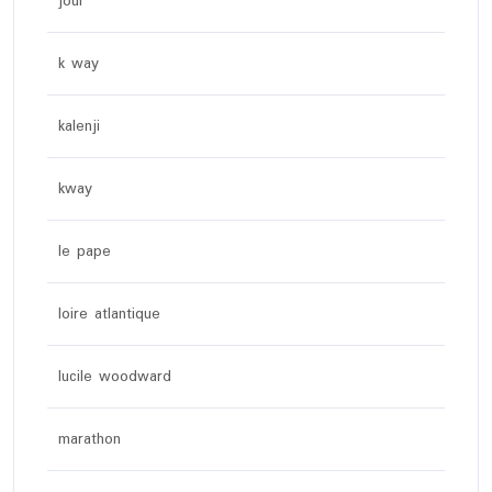
jour
k way
kalenji
kway
le pape
loire atlantique
lucile woodward
marathon