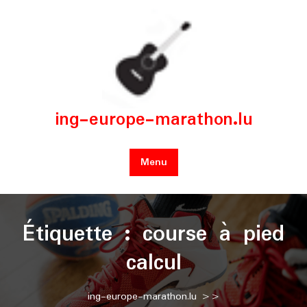
Skip
to
content
ing-europe-marathon.lu
Menu
Étiquette :
course à pied
calcul
ing-europe-marathon.lu
>>