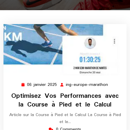
06 janvier 2025
ing-europe-marathon
06
ing-
janvier
europe-
Optimisez Vos Performances avec
2025
marathon
la Course à Pied et le Calcul
Article sur la Course à Pied et le Calcul La Course à Pied
et le…
0 Comments