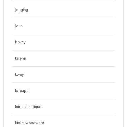
jogging
jour
k way
kalenji
kway
le pape
loire atlantique
lucile woodward