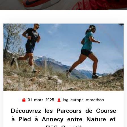
01 mars 2025
ing-europe-marathon
01
ing-
mars
europe-
Découvrez les Parcours de Course
2025
marathon
à Pied à Annecy entre Nature et