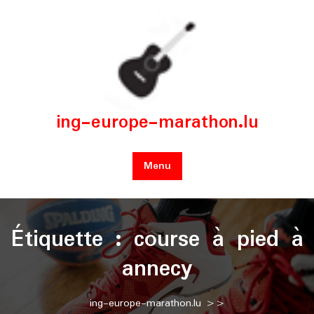
Skip
to
content
ing-europe-marathon.lu
Menu
Étiquette :
course à pied à
annecy
ing-europe-marathon.lu
>>