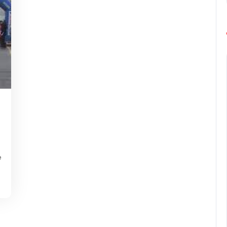
ing-
europe-
e
marathon
e