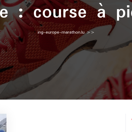
te :
course à p
ing-europe-marathon.lu
>>