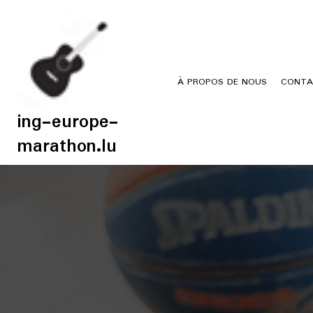
Skip
to
content
À PROPOS DE NOUS
CONTA
ing-europe-
marathon.lu