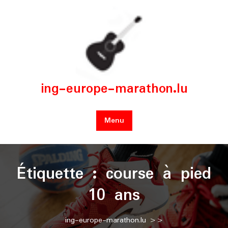
Skip
to
content
ing-europe-marathon.lu
Menu
Étiquette :
course à pied
10 ans
ing-europe-marathon.lu
>>