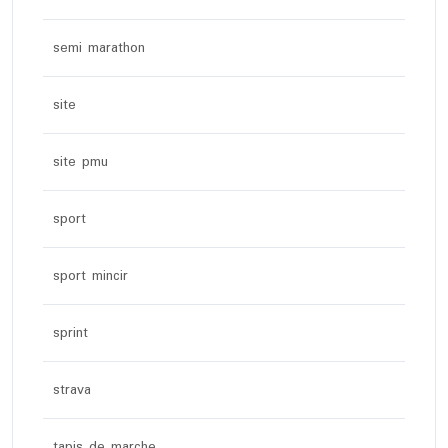
semi marathon
site
site pmu
sport
sport mincir
sprint
strava
tapis de marche