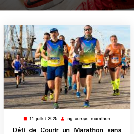
11 juillet 2025
ing-europe-marathon
11
ing-
juillet
europe-
Défi de Courir un Marathon sans
2025
marathon