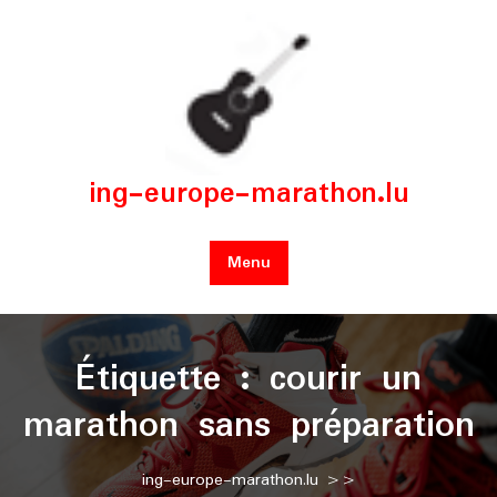
Skip
to
content
ing-europe-marathon.lu
Menu
Étiquette :
courir un
marathon sans préparation
ing-europe-marathon.lu
>>