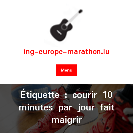
Skip
to
content
ing-europe-marathon.lu
Menu
Étiquette :
courir 10
minutes par jour fait
maigrir