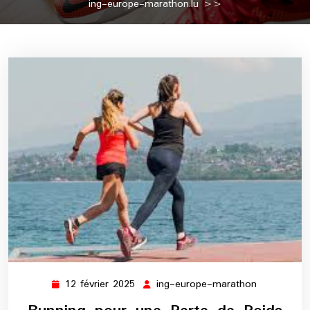
ing-europe-marathon.lu
>>
12 février 2025
ing-europe-marathon
12
ing-
février
europe-