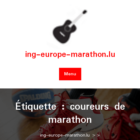
Skip
to
content
ing-europe-marathon.lu
Menu
Étiquette :
coureurs de
marathon
ing-europe-marathon.lu
>>