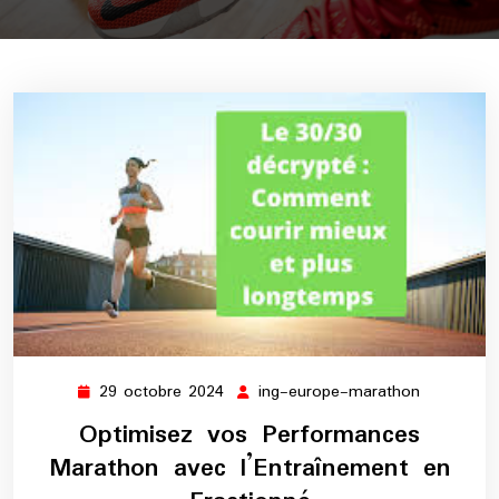
29 octobre 2024
ing-europe-marathon
29
ing-
octobre
europe-
Optimisez vos Performances
2024
marathon
Marathon avec l’Entraînement en